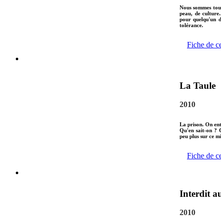
Nous sommes tous 
peau, de culture.
pour quelqu'un d
tolérance.
Fiche de c
La Taule
2010
La prison. On en
Qu'en sait-on ? 
peu plus sur ce m
Fiche de c
Interdit a
2010