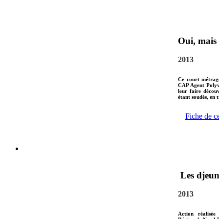
Oui, mais 
2013
Ce court métrage
CAP Agent Polyva
leur faire décou
étant soudés, en 
Fiche de c
Les djeuns
2013
Action réalisée