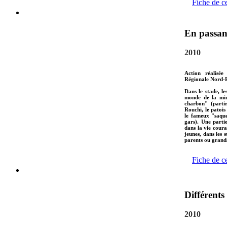
Fiche de c
En passan
2010
Action réalisée
Régionale Nord-P
Dans le stade, l
monde de la min
charbon" (partir
Rouchi, le patoi
le fameux "saque
gars). Une parti
dans la vie coura
jeunes, dans les 
parents ou grand
Fiche de c
Différent
2010