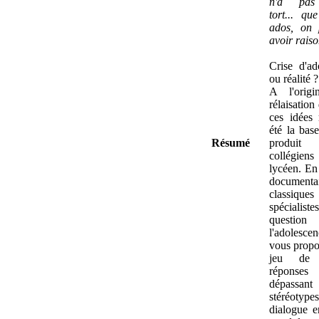
n'a pas 
tort...
que
ados, on 
avoir raiso
Crise d'a
ou réalité ?
A l'orig
rélaisation
ces idées 
été la base
Résumé
produit
collégie
lycéen. En
documentai
classi
spécialis
quest
l'adolesc
vous propo
jeu de q
réponses
dépass
stéréotypes
dialogue e