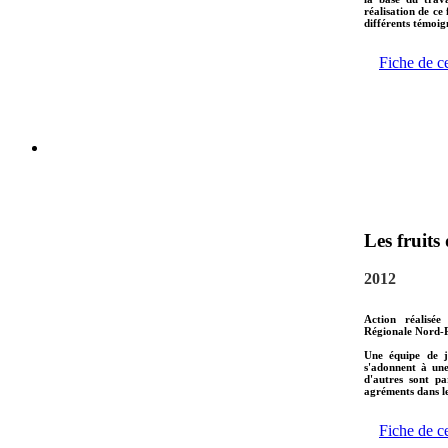
réalisation de ce
différents témoign
Fiche de c
Les fruits
2012
Action réalisée
Régionale Nord-P
Une équipe de j
s'adonnent à une
d'autres sont pa
agréments dans le
Fiche de c