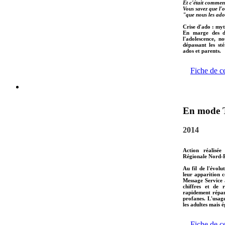
Et c'était commen
Vous savez que l'o
"que nous les ado
Crise d'ado : myt
En marge des do
l'adolescence, n
dépassant les st
ados et parents.
Fiche de c
En mode 
2014
Action réalisée
Régionale Nord-P
Au fil de l'évol
leur apparition c
Message Service 
chiffres et de 
rapidement répan
profanes. L'usag
les adultes mais 
Fiche de c