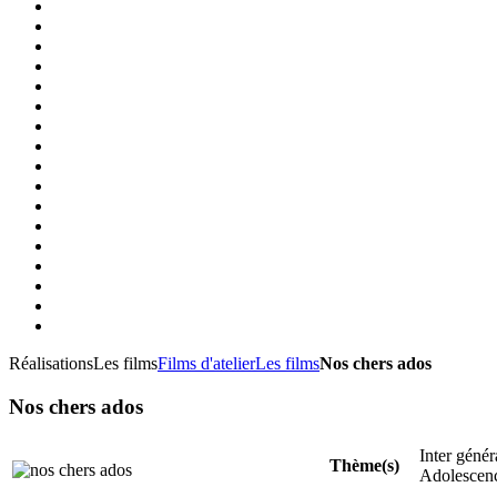
Réalisations
Les films
Films d'atelier
Les films
Nos chers ados
Nos chers ados
Inter génér
Thème(s)
Adolescen