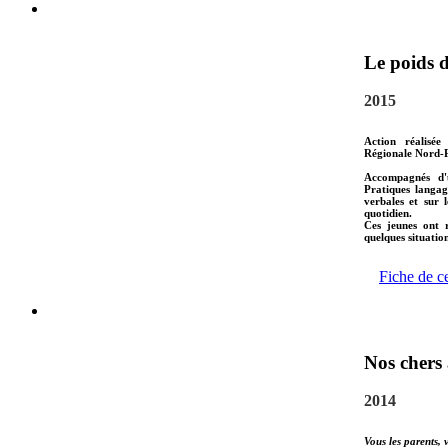
Le poids 
2015
Action réalisée
Régionale Nord-P
Accompagnés d'u
Pratiques langag
verbales et sur 
quotidien.
Ces jeunes ont r
quelques situatio
Fiche de c
Nos chers
2014
Vous les parents, 