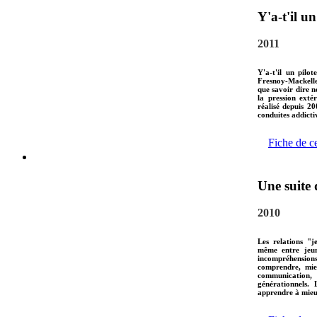
Y'a-t'il un
2011
Y'a-t'il un pilo
Fresnoy-Mackeller
que savoir dire n
la pression extér
réalisé depuis 20
conduites addicti
Fiche de c
Une suite 
2010
Les relations "j
même entre jeune
incompréhension
comprendre, mie
communication, 
générationnels. 
apprendre à mieux