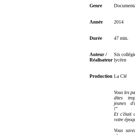
Genre
Documenta
Année
2014
Durée
47 min.
Auteur /
Six collégi
Réalisateur
lycéen
Production
La Clé
Vous les pa
dites tr
jeunes d'a
!"
Et c'était
votre époq
Vous save