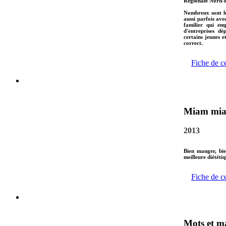
Régionale Nord-P
Nombreux sont le
aussi parfois ave
familier qui em
d'entreprises dé
certains jeunes e
correct.
Fiche de c
Miam mi
2013
Bien manger, bie
meilleure diététiq
Fiche de c
Mots et m