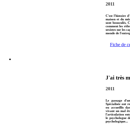
2011
C'est l'histoire 
maison et du môm
sont bousculés. 
comment les rôles
sexistes sur les c
monde de l'entre
Fiche de c
J'ai très m
2011
Le passage d'un
Spécialisée ont r
ou accueillis da
vivant un mal êtr
l'articulation ent
le psychologue d
psychologique...