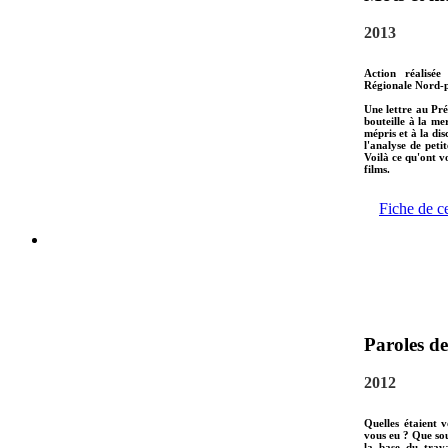
2013
Action réalisée
Régionale Nord-p
Une lettre au Pré
bouteille à la me
mépris et à la di
l'analyse de peti
Voilà ce qu'ont 
films.
Fiche de c
Paroles de
2012
Quelles étaient 
vous eu ? Que sou
la base du trava