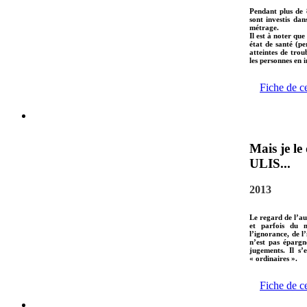
Pendant plus de 8
sont investis dan
métrage.
Il est à noter que
état de santé (p
atteintes de trou
les personnes en i
Fiche de c
Mais je le
ULIS...
2013
Le regard de l’au
et parfois du m
l’ignorance, de l
n’est pas épargn
jugements. Il s’
« ordinaires ».
Fiche de c