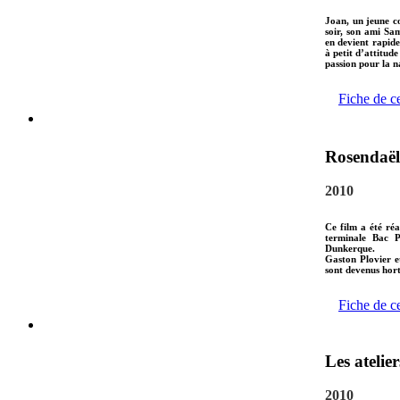
Joan, un jeune c
soir, son ami Sam
en devient rapide
à petit d’attitude
passion pour la na
Fiche de c
Rosendaël 
2010
Ce film a été réa
terminale Bac P
Dunkerque.
Gaston Plovier 
sont devenus hort
Fiche de c
Les atelie
2010