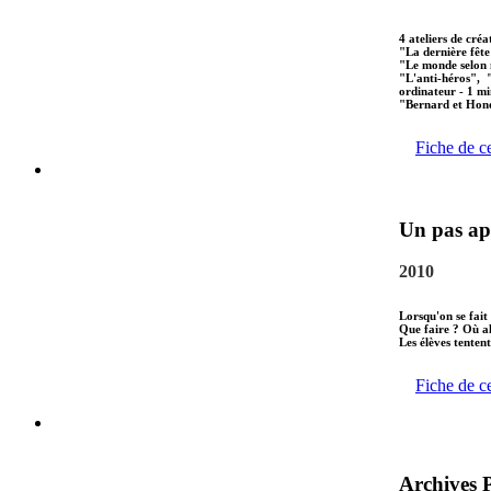
4 ateliers de créa
"La dernière fête
"Le monde selon 
"L'anti-héros", 
ordinateur - 1 mi
"Bernard et Hono
Fiche de c
Un pas apr
2010
Lorsqu'on se fait
Que faire ? Où al
Les élèves tenten
Fiche de c
Archives