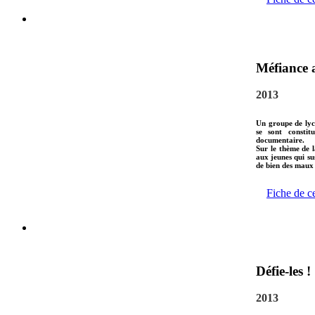
Méfiance a
2013
Un groupe de lyc
se sont consti
documentaire.
Sur le thème de la
aux jeunes qui su
de bien des maux 
Fiche de c
Défie-les !
2013