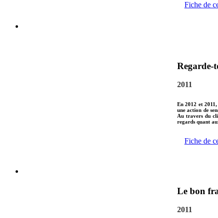
Fiche de c
Regarde-to
2011
En 2012 et 2011, 
une action de sens
Au travers du cli
regards quant aux
Fiche de c
Le bon fr
2011