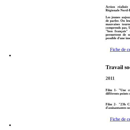
Action réalisée
Régionale Nord-P
Les jeunes aujou
de parler. On le
mauvaises tourn
comprends pas. U
"bon français" 
permettent de s
possible d'une ins
Fiche de c
Travail so
2011
Film 1- "Une cu
différents points 
Film 2- "23h C
d'assisantantes s
Fiche de c