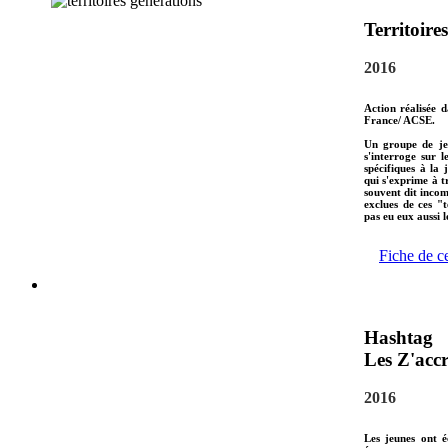
Territoire
2016
Action réalisée 
France/ ACSE.
Un groupe de jeu
s'interroge sur 
spécifiques à la 
qui s'exprime à t
souvent dit incom
exclues de ces "t
pas eu eux aussi 
Fiche de c
Hashtag
Les Z'accr
2016
Les jeunes ont é