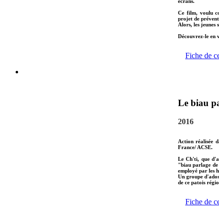
écrans.
Ce film, voulu c
projet de préventi
Alors, les jeunes
Découvrez-le en v
Fiche de c
Le biau pa
2016
Action réalisée 
France/ ACSE.
Le Ch'ti, que d'
"biau parlage de
employé par les h
Un groupe d'ados 
de ce patois régio
Fiche de c