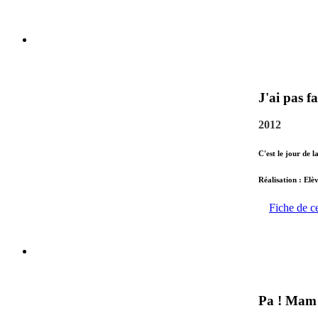
J'ai pas fa
2012
C'est le jour de l
Réalisation : Elè
Fiche de c
Pa ! Mam 