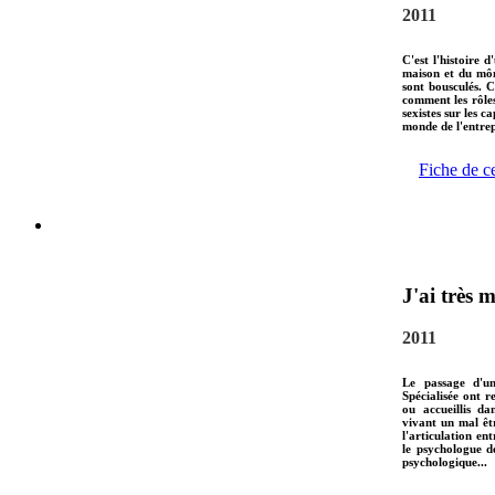
2011
C'est l'histoire 
maison et du môm
sont bousculés. 
comment les rôles
sexistes sur les c
monde de l'entre
Fiche de c
J'ai très m
2011
Le passage d'un
Spécialisée ont r
ou accueillis da
vivant un mal êtr
l'articulation ent
le psychologue d
psychologique...