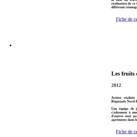
réalisation de ce
différents témoign
Fiche de c
Les fruits
2012
Action réalisée
Régionale Nord-P
Une équipe de j
s'adonnent à une
d'autres sont pa
agréments dans le
Fiche de c