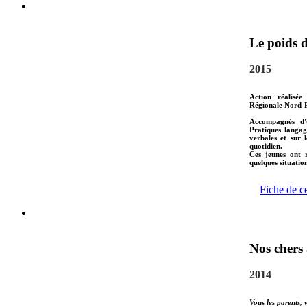
Le poids 
2015
Action réalisée
Régionale Nord-P
Accompagnés d'u
Pratiques langag
verbales et sur 
quotidien.
Ces jeunes ont r
quelques situatio
Fiche de c
Nos chers
2014
Vous les parents, 