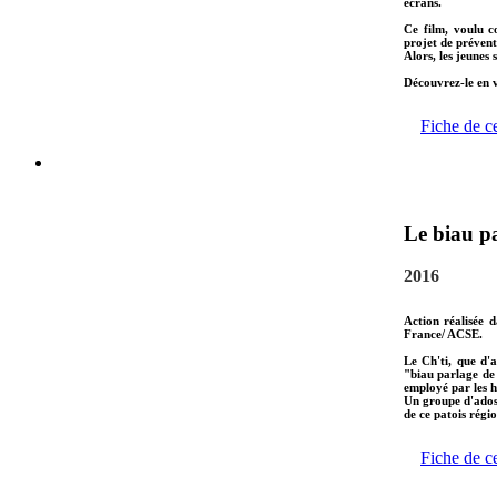
écrans.
Ce film, voulu c
projet de préventi
Alors, les jeunes
Découvrez-le en v
Fiche de c
Le biau pa
2016
Action réalisée 
France/ ACSE.
Le Ch'ti, que d'
"biau parlage de
employé par les h
Un groupe d'ados 
de ce patois régio
Fiche de c