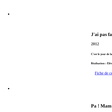
J'ai pas fa
2012
C'est le jour de l
Réalisation : Elè
Fiche de c
Pa ! Mam 