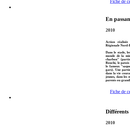
Fiche de c
En passan
2010
Action réalisée
Régionale Nord-P
Dans le stade, l
monde de la min
charbon" (partir
Rouchi, le patoi
le fameux "saque
gars). Une parti
dans la vie coura
jeunes, dans les 
parents ou grand
Fiche de c
Différent
2010