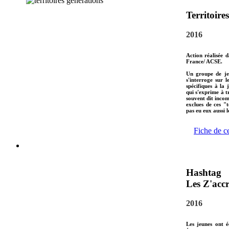
Territoire
2016
Action réalisée 
France/ ACSE.
Un groupe de jeu
s'interroge sur 
spécifiques à la 
qui s'exprime à t
souvent dit incom
exclues de ces "t
pas eu eux aussi 
Fiche de c
Hashtag
Les Z'accr
2016
Les jeunes ont é