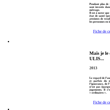
Pendant plus de 8
sont investis dan
métrage.
Il est à noter que
état de santé (p
atteintes de trou
les personnes en i
Fiche de c
Mais je le
ULIS...
2013
Le regard de l’au
et parfois du m
l’ignorance, de l
n’est pas épargn
jugements. Il s’
« ordinaires ».
Fiche de c