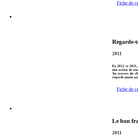
Fiche de c
Regarde-to
2011
En 2012 et 2011, 
une action de sens
Au travers du cli
regards quant aux
Fiche de c
Le bon fr
2011