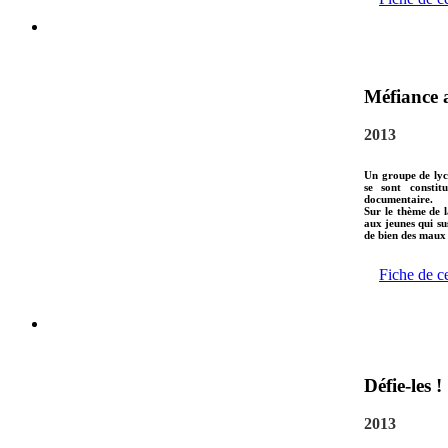
Méfiance a
2013
Un groupe de lyc
se sont consti
documentaire.
Sur le thème de la
aux jeunes qui su
de bien des maux 
Fiche de c
Défie-les !
2013