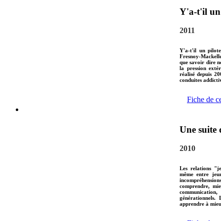
Y'a-t'il un
2011
Y'a-t'il un pilo
Fresnoy-Mackeller
que savoir dire n
la pression extér
réalisé depuis 20
conduites addicti
Fiche de c
Une suite 
2010
Les relations "j
même entre jeune
incompréhension
comprendre, mie
communication, 
générationnels. 
apprendre à mieux