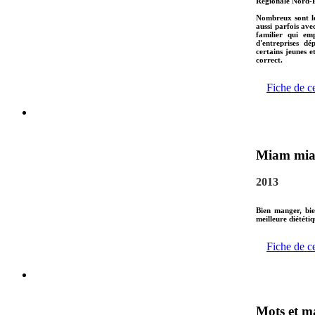
Régionale Nord-P
Nombreux sont le
aussi parfois ave
familier qui em
d'entreprises dé
certains jeunes e
correct.
Fiche de c
Miam mi
2013
Bien manger, bie
meilleure diététiq
Fiche de c
Mots et m