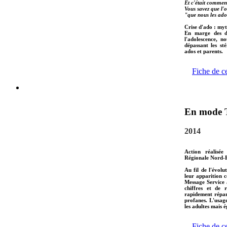
Et c'était commen
Vous savez que l'o
"que nous les ado
Crise d'ado : myt
En marge des do
l'adolescence, n
dépassant les st
ados et parents.
Fiche de c
En mode 
2014
Action réalisée
Régionale Nord-P
Au fil de l'évol
leur apparition c
Message Service 
chiffres et de 
rapidement répan
profanes. L'usag
les adultes mais 
Fiche de c