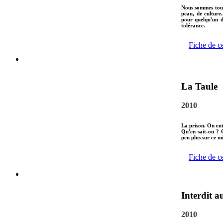
Nous sommes tous 
peau, de culture.
pour quelqu'un d
tolérance.
Fiche de c
La Taule
2010
La prison. On en
Qu'en sait-on ? 
peu plus sur ce m
Fiche de c
Interdit a
2010