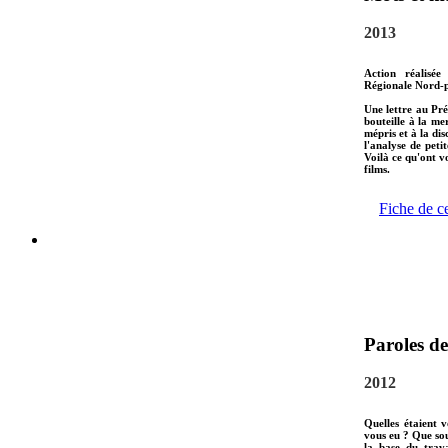
2013
Action réalisée
Régionale Nord-p
Une lettre au Pré
bouteille à la me
mépris et à la di
l'analyse de peti
Voilà ce qu'ont 
films.
Fiche de c
Paroles de
2012
Quelles étaient 
vous eu ? Que sou
la base du trava