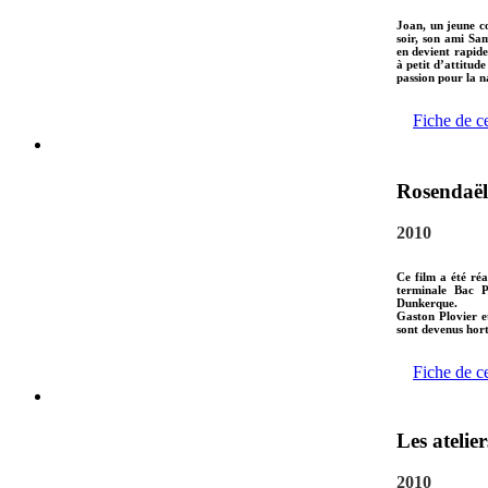
Joan, un jeune c
soir, son ami Sam
en devient rapide
à petit d’attitude
passion pour la na
Fiche de c
Rosendaël 
2010
Ce film a été réa
terminale Bac P
Dunkerque.
Gaston Plovier 
sont devenus hort
Fiche de c
Les atelie
2010