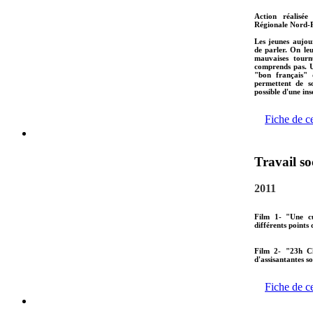
Action réalisée
Régionale Nord-P
Les jeunes aujou
de parler. On le
mauvaises tourn
comprends pas. U
"bon français" 
permettent de s
possible d'une ins
Fiche de c
Travail so
2011
Film 1- "Une cu
différents points 
Film 2- "23h C
d'assisantantes s
Fiche de c