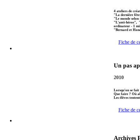
4 ateliers de créa
"La dernière fête
"Le monde selon 
"L'anti-héros", 
ordinateur - 1 mi
"Bernard et Hono
Fiche de c
Un pas apr
2010
Lorsqu'on se fait
Que faire ? Où al
Les élèves tenten
Fiche de c
Archives