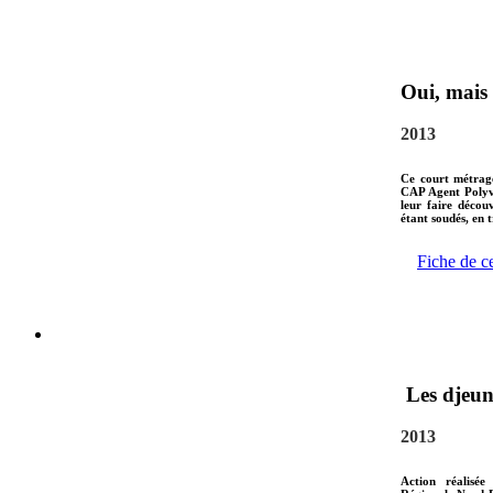
Oui, mais 
2013
Ce court métrage
CAP Agent Polyva
leur faire décou
étant soudés, en 
Fiche de c
Les djeuns
2013
Action réalisée