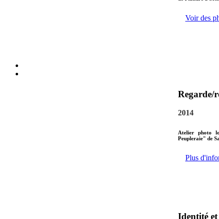
Voir des p
Regarde/r
2014
Atelier photo l
Peupleraie" de S
Plus d'info
Identité e