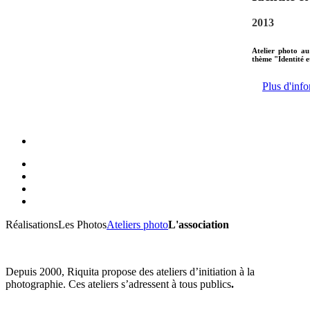
2013
Atelier photo au
thème "Identité 
Plus d'info
Réalisations
Les Photos
Ateliers photo
L'association
Depuis 2000, Riquita propose des ateliers d’initiation à la
photographie. Ces ateliers s’adressent à tous publics
.